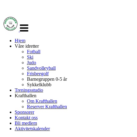
Veksle
navigasjon
Hjem
Våre idretter
Fotball
Ski
Judo
Sandvolleyball
Frisbeegolf
Barnegruppen 0-5 år
Sykkelklubb
Treningsstudio
Krafthallen
Om Krafthallen
Reserver Krafthallen
Sponsorer
Kontakt oss
Bli medlem
Aktivitetskalender