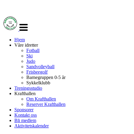
Veksle
navigasjon
Hjem
Våre idretter
Fotball
Ski
Judo
Sandvolleyball
Frisbeegolf
Barnegruppen 0-5 år
Sykkelklubb
Treningsstudio
Krafthallen
Om Krafthallen
Reserver Krafthallen
Sponsorer
Kontakt oss
Bli medlem
Aktivitetskalender