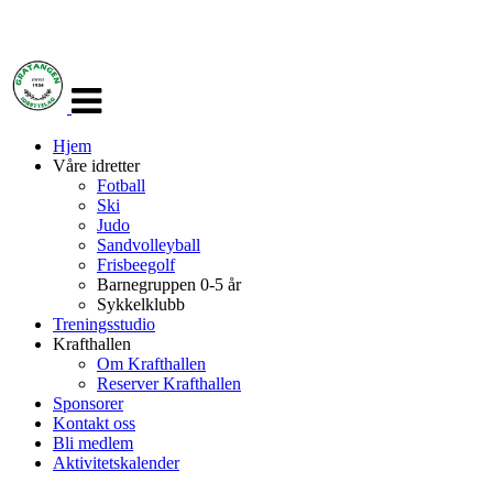
Veksle
navigasjon
Hjem
Våre idretter
Fotball
Ski
Judo
Sandvolleyball
Frisbeegolf
Barnegruppen 0-5 år
Sykkelklubb
Treningsstudio
Krafthallen
Om Krafthallen
Reserver Krafthallen
Sponsorer
Kontakt oss
Bli medlem
Aktivitetskalender