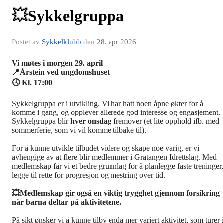
💥Sykkelgruppa
Postet av
Sykkelklubb
den
28. apr 2026
Vi møtes i morgen 29. april
📍Årstein ved ungdomshuset
🕓 Kl. 17:00
Sykkelgruppa er i utvikling. Vi har hatt noen åpne økter for å
komme i gang, og opplever allerede god interesse og engasjement.
Sykkelgruppa blir
hver onsdag
fremover (et lite opphold ifb. med
sommerferie, som vi vil komme tilbake til).
For å kunne utvikle tilbudet videre og skape noe varig, er vi
avhengige av at flere blir medlemmer i Gratangen Idrettslag. Med
medlemskap får vi et bedre grunnlag for å planlegge faste treninger,
legge til rette for progresjon og mestring over tid.
💥Medlemskap gir også en viktig trygghet gjennom forsikring
når barna deltar på aktivitetene.
På sikt ønsker vi å kunne tilby enda mer variert aktivitet, som turer 