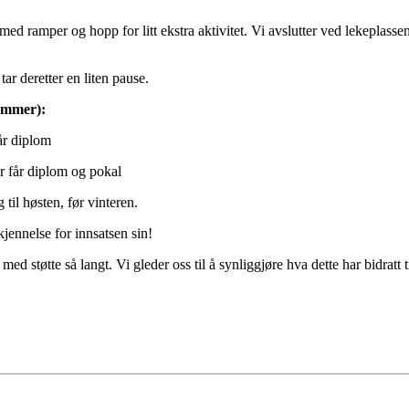
ed ramper og hopp for litt ekstra aktivitet. Vi avslutter ved lekeplass
tar deretter en liten pause.
emmer):
år diplom
r får diplom og pokal
til høsten, før vinteren.
kjennelse for innsatsen sin!
med støtte så langt. Vi gleder oss til å synliggjøre hva dette har bidratt t