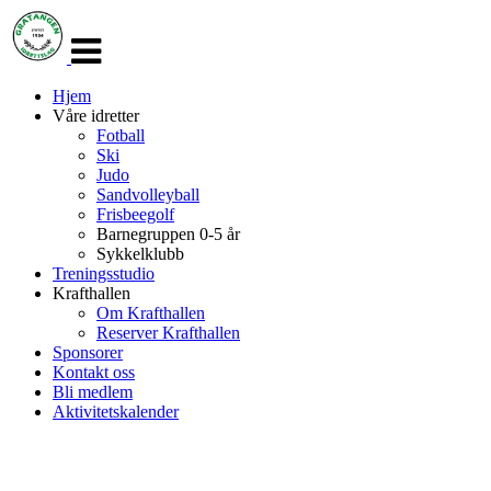
Veksle
navigasjon
Hjem
Våre idretter
Fotball
Ski
Judo
Sandvolleyball
Frisbeegolf
Barnegruppen 0-5 år
Sykkelklubb
Treningsstudio
Krafthallen
Om Krafthallen
Reserver Krafthallen
Sponsorer
Kontakt oss
Bli medlem
Aktivitetskalender