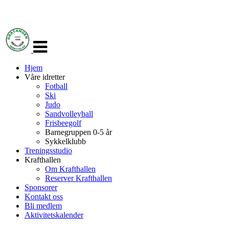
Veksle
navigasjon
Hjem
Våre idretter
Fotball
Ski
Judo
Sandvolleyball
Frisbeegolf
Barnegruppen 0-5 år
Sykkelklubb
Treningsstudio
Krafthallen
Om Krafthallen
Reserver Krafthallen
Sponsorer
Kontakt oss
Bli medlem
Aktivitetskalender