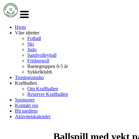
Veksle
navigasjon
Hjem
Våre idretter
Fotball
Ski
Judo
Sandvolleyball
Frisbeegolf
Barnegruppen 0-5 år
Sykkelklubb
Treningsstudio
Krafthallen
Om Krafthallen
Reserver Krafthallen
Sponsorer
Kontakt oss
Bli medlem
Aktivitetskalender
Ballspill med vekt p