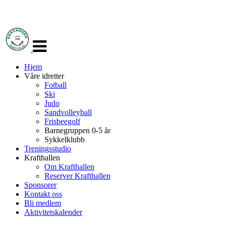
Veksle
navigasjon
Hjem
Våre idretter
Fotball
Ski
Judo
Sandvolleyball
Frisbeegolf
Barnegruppen 0-5 år
Sykkelklubb
Treningsstudio
Krafthallen
Om Krafthallen
Reserver Krafthallen
Sponsorer
Kontakt oss
Bli medlem
Aktivitetskalender