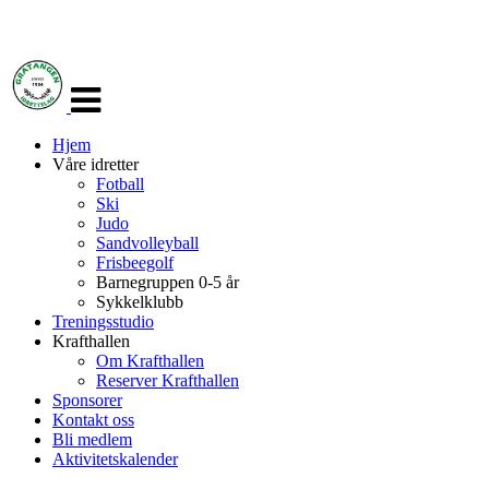
Veksle
navigasjon
Hjem
Våre idretter
Fotball
Ski
Judo
Sandvolleyball
Frisbeegolf
Barnegruppen 0-5 år
Sykkelklubb
Treningsstudio
Krafthallen
Om Krafthallen
Reserver Krafthallen
Sponsorer
Kontakt oss
Bli medlem
Aktivitetskalender