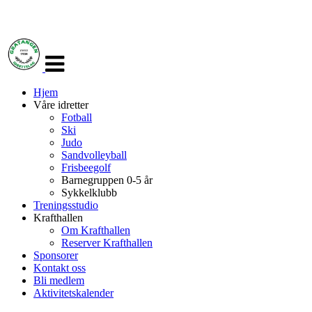
Veksle
navigasjon
Hjem
Våre idretter
Fotball
Ski
Judo
Sandvolleyball
Frisbeegolf
Barnegruppen 0-5 år
Sykkelklubb
Treningsstudio
Krafthallen
Om Krafthallen
Reserver Krafthallen
Sponsorer
Kontakt oss
Bli medlem
Aktivitetskalender