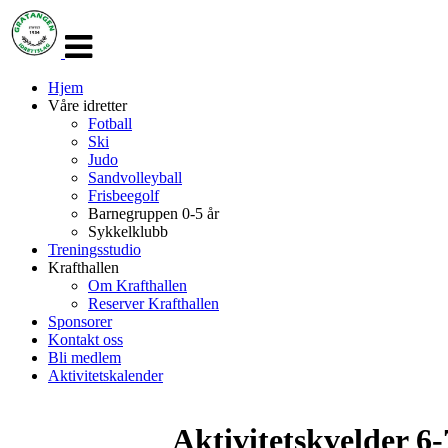
Veksle
navigasjon
Hjem
Våre idretter
Fotball
Ski
Judo
Sandvolleyball
Frisbeegolf
Barnegruppen 0-5 år
Sykkelklubb
Treningsstudio
Krafthallen
Om Krafthallen
Reserver Krafthallen
Sponsorer
Kontakt oss
Bli medlem
Aktivitetskalender
Aktivitetskvelder 6-