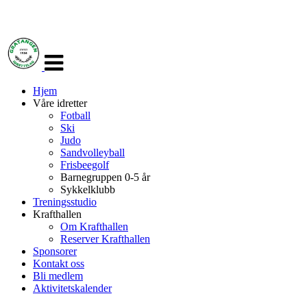
Veksle
navigasjon
Hjem
Våre idretter
Fotball
Ski
Judo
Sandvolleyball
Frisbeegolf
Barnegruppen 0-5 år
Sykkelklubb
Treningsstudio
Krafthallen
Om Krafthallen
Reserver Krafthallen
Sponsorer
Kontakt oss
Bli medlem
Aktivitetskalender