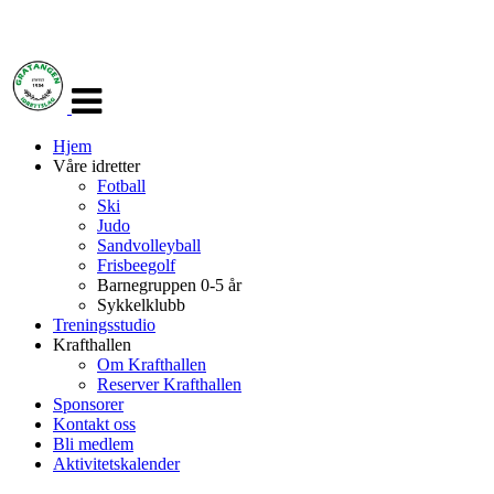
Veksle
navigasjon
Hjem
Våre idretter
Fotball
Ski
Judo
Sandvolleyball
Frisbeegolf
Barnegruppen 0-5 år
Sykkelklubb
Treningsstudio
Krafthallen
Om Krafthallen
Reserver Krafthallen
Sponsorer
Kontakt oss
Bli medlem
Aktivitetskalender