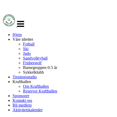
Veksle
navigasjon
Hjem
Våre idretter
Fotball
Ski
Judo
Sandvolleyball
Frisbeegolf
Barnegruppen 0-5 år
Sykkelklubb
Treningsstudio
Krafthallen
Om Krafthallen
Reserver Krafthallen
Sponsorer
Kontakt oss
Bli medlem
Aktivitetskalender