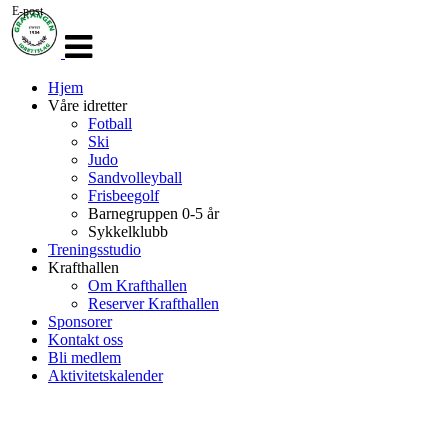
E-post
Veksle
navigasjon
Hjem
Våre idretter
Fotball
Ski
Judo
Sandvolleyball
Frisbeegolf
Barnegruppen 0-5 år
Sykkelklubb
Treningsstudio
Krafthallen
Om Krafthallen
Reserver Krafthallen
Sponsorer
Kontakt oss
Bli medlem
Aktivitetskalender